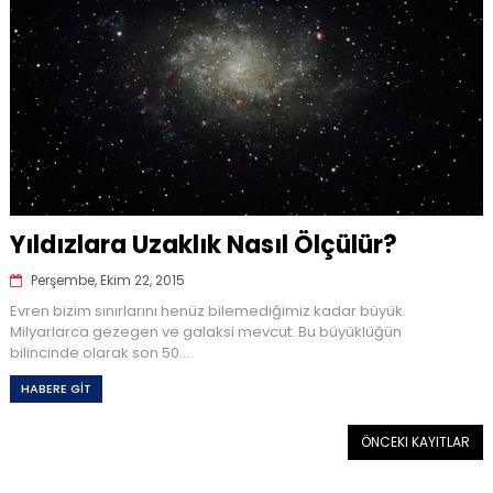
Yıldızlara Uzaklık Nasıl Ölçülür?
Perşembe, Ekim 22, 2015
Evren bizim sınırlarını henüz bilemediğimiz kadar büyük.
Milyarlarca gezegen ve galaksi mevcut. Bu büyüklüğün
bilincinde olarak son 50...
HABERE GİT
ÖNCEKI KAYITLAR