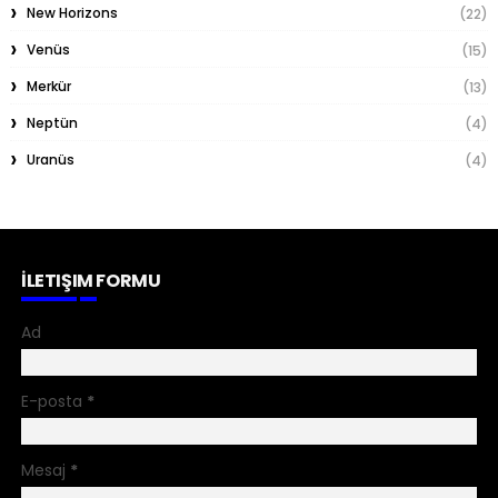
New Horizons
(22)
Venüs
(15)
Merkür
(13)
Neptün
(4)
Uranüs
(4)
İLETIŞIM FORMU
Ad
E-posta
*
Mesaj
*