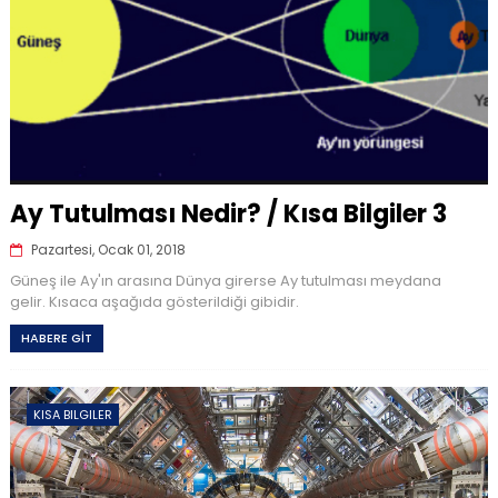
Ay Tutulması Nedir? / Kısa Bilgiler 3
Pazartesi, Ocak 01, 2018
Güneş ile Ay'ın arasına Dünya girerse Ay tutulması meydana
gelir. Kısaca aşağıda gösterildiği gibidir.
HABERE GİT
KISA BILGILER