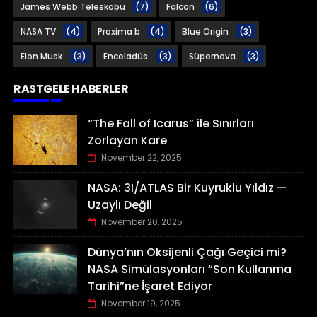
James Webb Teleskobu
(7)
Falcon
(6)
NASA TV
(4)
Proxima b
(4)
Blue Origin
(3)
Elon Musk
(3)
Enceladüs
(3)
Süpernova
(3)
RASTGELE HABERLER
“The Fall of Icarus” ile Sınırları
Zorlayan Kare
November 22, 2025
NASA: 3I/ATLAS Bir Kuyruklu Yıldız —
Uzaylı Değil
November 20, 2025
Dünya’nın Oksijenli Çağı Geçici mi?
NASA Simülasyonları “Son Kullanma
Tarihi”ne İşaret Ediyor
November 19, 2025