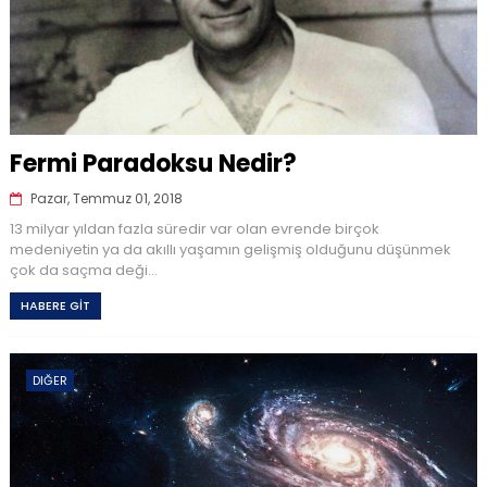
Fermi Paradoksu Nedir?
Pazar, Temmuz 01, 2018
13 milyar yıldan fazla süredir var olan evrende birçok
medeniyetin ya da akıllı yaşamın gelişmiş olduğunu düşünmek
çok da saçma deği...
HABERE GİT
DIĞER