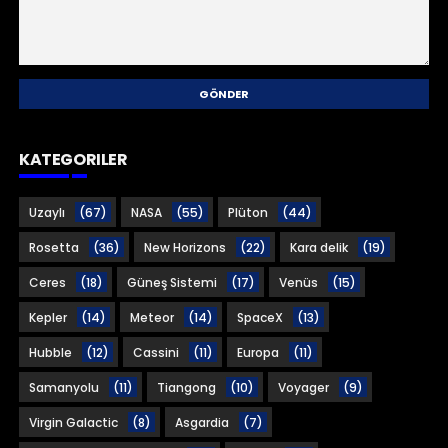
KATEGORILER
Uzaylı
(67)
NASA
(55)
Plüton
(44)
Rosetta
(36)
New Horizons
(22)
Kara delik
(19)
Ceres
(18)
Güneş Sistemi
(17)
Venüs
(15)
Kepler
(14)
Meteor
(14)
SpaceX
(13)
Hubble
(12)
Cassini
(11)
Europa
(11)
Samanyolu
(11)
Tiangong
(10)
Voyager
(9)
Virgin Galactic
(8)
Asgardia
(7)