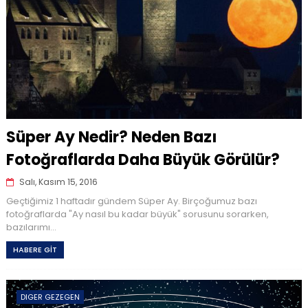
Süper Ay Nedir? Neden Bazı
Fotoğraflarda Daha Büyük Görülür?
Salı, Kasım 15, 2016
Geçtiğimiz 1 haftadır gündem Süper Ay. Birçoğumuz bazı
fotoğraflarda "Ay nasıl bu kadar büyük" sorusunu sorarken,
bazılarımı...
HABERE GİT
DIGER GEZEGEN