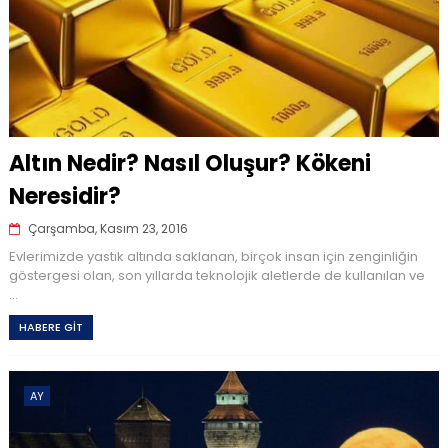
Altın Nedir? Nasıl Oluşur? Kökeni
Neresidir?
Çarşamba, Kasım 23, 2016
Evlerimizde yastık altında saklanan, birçok insan için zenginliğin
göstergesi olan, son yıllarda teknolojik aletlerde de kullanılan ve
...
HABERE GİT
AY