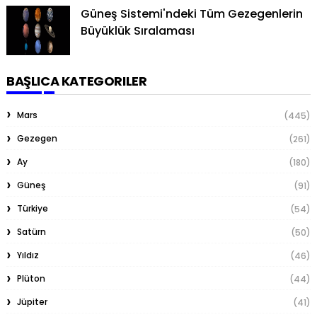
Güneş Sistemi'ndeki Tüm Gezegenlerin
Büyüklük Sıralaması
BAŞLICA KATEGORILER
Mars
(445)
Gezegen
(261)
Ay
(180)
Güneş
(91)
Türkiye
(54)
Satürn
(50)
Yıldız
(46)
Plüton
(44)
Jüpiter
(41)