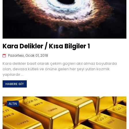
Kara Delikler / Kısa Bilgiler 1
Pazartesi, Ocak 01, 2018
Kara delikler basit olarak çekim güçleri akıl almaz boyutlarda
olan, devasa kütleli ve önüne gelen her şeyi yutan kozmik
yapılardır....
HABERE GİT
ALTIN