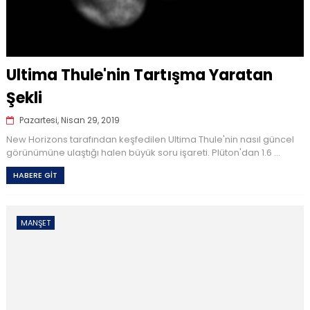
Ultima Thule'nin Tartışma Yaratan
Şekli
Pazartesi, Nisan 29, 2019
New Horizons tarafından keşfedilen Ultima Thule'nin nasıl güncel
görünümüne ulaştığı halen büyük soru işareti. Plüton'dan 1.6 ...
HABERE GİT
MANŞET