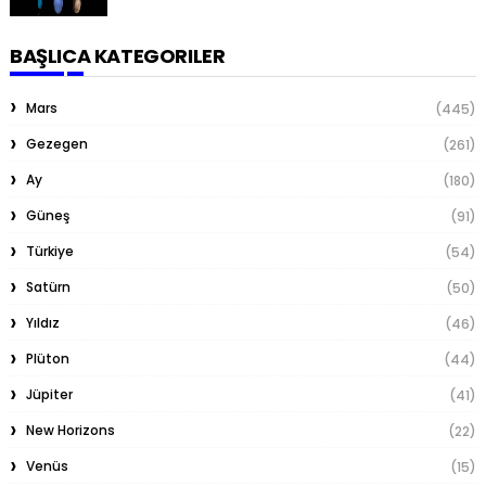
BAŞLICA KATEGORILER
Mars
(445)
Gezegen
(261)
Ay
(180)
Güneş
(91)
Türkiye
(54)
Satürn
(50)
Yıldız
(46)
Plüton
(44)
Jüpiter
(41)
New Horizons
(22)
Venüs
(15)