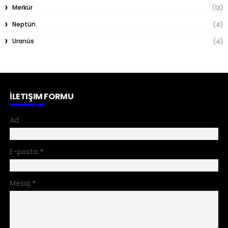
Merkür
(13)
Neptün
(4)
Uranüs
(4)
İLETIŞIM FORMU
Ad
E-posta
*
Mesaj
*