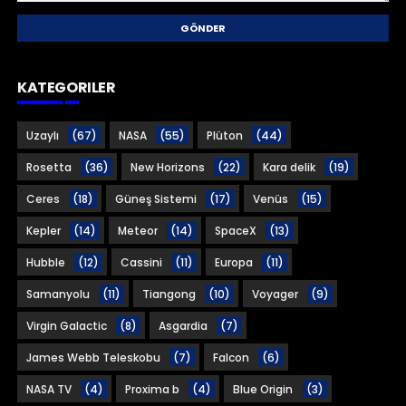
KATEGORILER
Uzaylı
(67)
NASA
(55)
Plüton
(44)
Rosetta
(36)
New Horizons
(22)
Kara delik
(19)
Ceres
(18)
Güneş Sistemi
(17)
Venüs
(15)
Kepler
(14)
Meteor
(14)
SpaceX
(13)
Hubble
(12)
Cassini
(11)
Europa
(11)
Samanyolu
(11)
Tiangong
(10)
Voyager
(9)
Virgin Galactic
(8)
Asgardia
(7)
James Webb Teleskobu
(7)
Falcon
(6)
NASA TV
(4)
Proxima b
(4)
Blue Origin
(3)