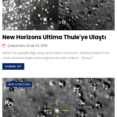
New Horizons Ultima Thule'ye Ulaştı
Çarşamba, Ocak 02, 2019
NASA'nın geliştirdiği uzay aracı New Horizons, Güneş Sistemi'nin
uzak sınırlarındaki yolculuğuna devam ediyor. Dünya'...
HABERE GİT
NEW HORIZONS