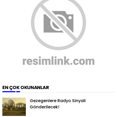
o
r
e
e
i
k
a
s
b
m
t
e
EN ÇOK OKUNANLAR
Gezegenlere Radyo Sinyali
Gönderilecek!