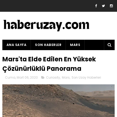
ANA SAYFA
SON HABERLER
MARS
Mars'ta Elde Edilen En Yüksek
Çözünürlüklü Panorama
Cuma, Mart 06, 2020
Curiosity
,
Mars
,
Son Uzay Haberleri