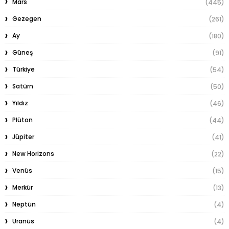
Mars
(445)
Gezegen
(261)
Ay
(180)
Güneş
(91)
Türkiye
(54)
Satürn
(50)
Yıldız
(46)
Plüton
(44)
Jüpiter
(41)
New Horizons
(22)
Venüs
(15)
Merkür
(13)
Neptün
(4)
Uranüs
(4)