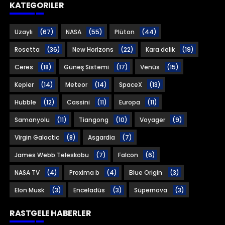
KATEGORILER
Uzaylı
(67)
NASA
(55)
Plüton
(44)
Rosetta
(36)
New Horizons
(22)
Kara delik
(19)
Ceres
(18)
Güneş Sistemi
(17)
Venüs
(15)
Kepler
(14)
Meteor
(14)
SpaceX
(13)
Hubble
(12)
Cassini
(11)
Europa
(11)
Samanyolu
(11)
Tiangong
(10)
Voyager
(9)
Virgin Galactic
(8)
Asgardia
(7)
James Webb Teleskobu
(7)
Falcon
(6)
NASA TV
(4)
Proxima b
(4)
Blue Origin
(3)
Elon Musk
(3)
Enceladüs
(3)
Süpernova
(3)
RASTGELE HABERLER