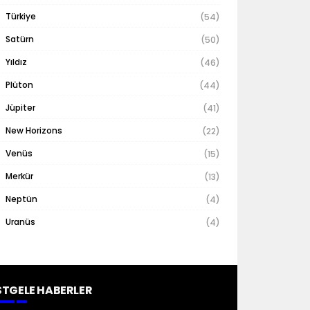
Türkiye
(54)
Satürn
(50)
Yıldız
(46)
Plüton
(44)
Jüpiter
(41)
New Horizons
(22)
Venüs
(15)
Merkür
(13)
Neptün
(4)
Uranüs
(4)
TGELE HABERLER