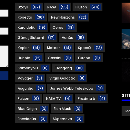
Uzaylı
(67)
NASA
(55)
Plüton
(44)
Rosetta
(36)
New Horizons
(22)
Kara delik
(19)
Ceres
(18)
Güneş Sistemi
(17)
Venüs
(15)
Kepler
(14)
Meteor
(14)
SpaceX
(13)
Hubble
(12)
Cassini
(11)
Europa
(11)
Samanyolu
(11)
Tiangong
(10)
Voyager
(9)
Virgin Galactic
(8)
Asgardia
(7)
James Webb Teleskobu
(7)
SIT
Falcon
(6)
NASA TV
(4)
Proxima b
(4)
Blue Origin
(3)
Elon Musk
(3)
Enceladüs
(3)
Süpernova
(3)