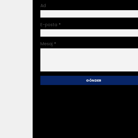
Ad
E-posta
*
Mesaj
*