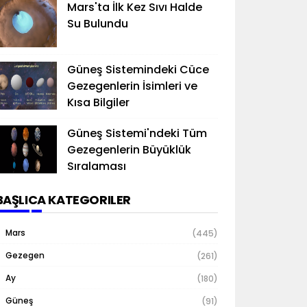
Mars'ta İlk Kez Sıvı Halde
Su Bulundu
Güneş Sistemindeki Cüce
Gezegenlerin İsimleri ve
Kısa Bilgiler
Güneş Sistemi'ndeki Tüm
Gezegenlerin Büyüklük
Sıralaması
BAŞLICA KATEGORILER
Mars
(445)
Gezegen
(261)
Ay
(180)
Güneş
(91)