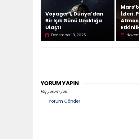
Mars’ta
Voyager 1, Dünya’dan
İzleri
Bir Işık Günü Uzaklığa
Atmosf
Ulaştı
Etkinli
December 18, 2025
Novem
YORUM YAPIN
Hiç yorum yok
Yorum Gönder