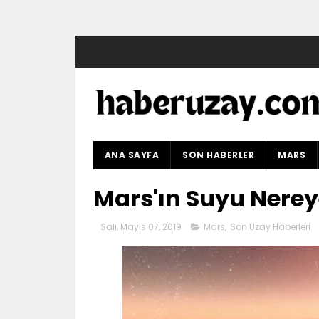
ANA SAYFA
SON HABERLER
MARS
Mars'ın Suyu Nereye
Salı, Mayıs 07, 2019
Mars
,
Son Uzay Haberleri