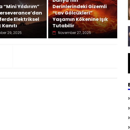
Dünya’nın
 “Mini Yıldırım”
Derinlerindeki Gizemli
: Perseverance’dan
“Lav Gölcükleri”
erde Elektriksel
Yaşamın Kökenine Işık
k Kanıtı
Tutabilir
ber 29, 2025
November 27, 2025