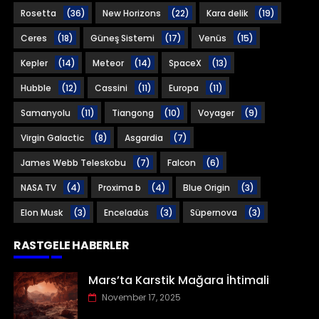
Rosetta
(36)
New Horizons
(22)
Kara delik
(19)
Ceres
(18)
Güneş Sistemi
(17)
Venüs
(15)
Kepler
(14)
Meteor
(14)
SpaceX
(13)
Hubble
(12)
Cassini
(11)
Europa
(11)
Samanyolu
(11)
Tiangong
(10)
Voyager
(9)
Virgin Galactic
(8)
Asgardia
(7)
James Webb Teleskobu
(7)
Falcon
(6)
NASA TV
(4)
Proxima b
(4)
Blue Origin
(3)
Elon Musk
(3)
Enceladüs
(3)
Süpernova
(3)
RASTGELE HABERLER
Mars’ta Karstik Mağara İhtimali
November 17, 2025