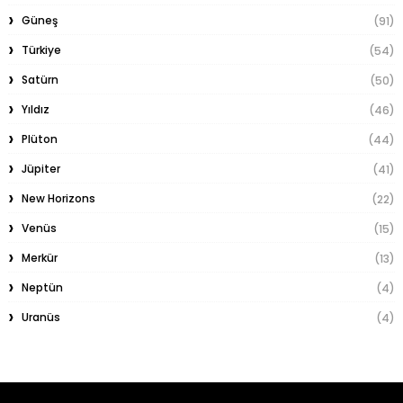
Güneş
(91)
Türkiye
(54)
Satürn
(50)
Yıldız
(46)
Plüton
(44)
Jüpiter
(41)
New Horizons
(22)
Venüs
(15)
Merkür
(13)
Neptün
(4)
Uranüs
(4)