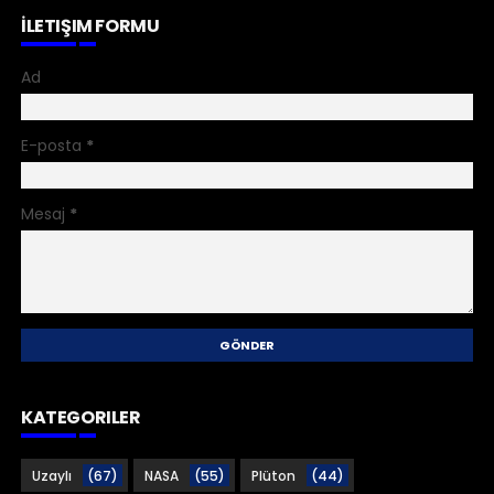
İLETIŞIM FORMU
Ad
E-posta
*
Mesaj
*
KATEGORILER
Uzaylı
(67)
NASA
(55)
Plüton
(44)