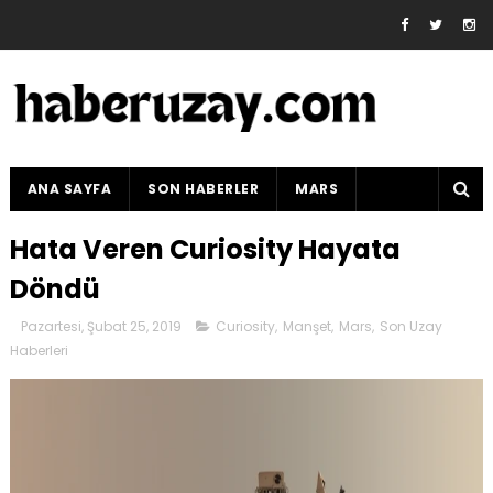
ANA SAYFA
SON HABERLER
MARS
Hata Veren Curiosity Hayata
Döndü
Pazartesi, Şubat 25, 2019
Curiosity
,
Manşet
,
Mars
,
Son Uzay
Haberleri