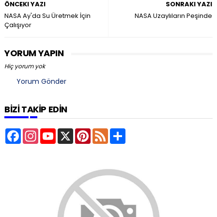
ÖNCEKI YAZI
SONRAKI YAZI
NASA Ay'da Su Üretmek İçin
NASA Uzaylıların Peşinde
Çalışıyor
YORUM YAPIN
Hiç yorum yok
Yorum Gönder
BİZİ TAKİP EDİN
F
I
Y
X
P
F
S
a
n
o
i
e
u
c
s
u
n
e
b
e
t
T
t
d
s
b
a
u
e
c
o
g
b
r
r
o
r
e
e
i
k
a
s
b
m
t
e