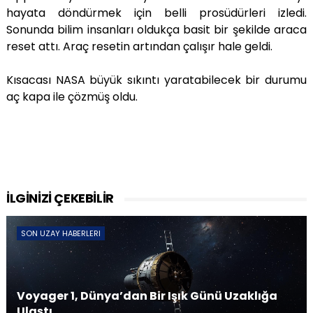
hayata döndürmek için belli prosüdürleri izledi.
Sonunda bilim insanları oldukça basit bir şekilde araca
reset attı. Araç resetin artından çalışır hale geldi.
Kısacası NASA büyük sıkıntı yaratabilecek bir durumu
aç kapa ile çözmüş oldu.
İLGİNİZİ ÇEKEBİLİR
SON UZAY HABERLERI
Voyager 1, Dünya’dan Bir Işık Günü Uzaklığa
Ulaştı