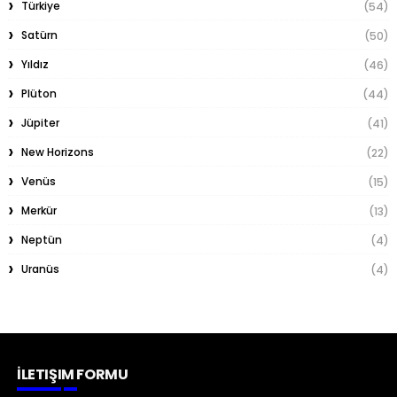
Türkiye
(54)
Satürn
(50)
Yıldız
(46)
Plüton
(44)
Jüpiter
(41)
New Horizons
(22)
Venüs
(15)
Merkür
(13)
Neptün
(4)
Uranüs
(4)
İLETIŞIM FORMU