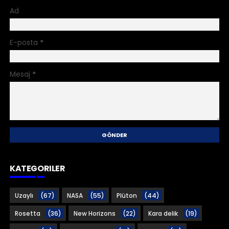
Ad
E-posta
*
Mesaj
*
KATEGORILER
Uzaylı
(67)
NASA
(55)
Plüton
(44)
Rosetta
(36)
New Horizons
(22)
Kara delik
(19)