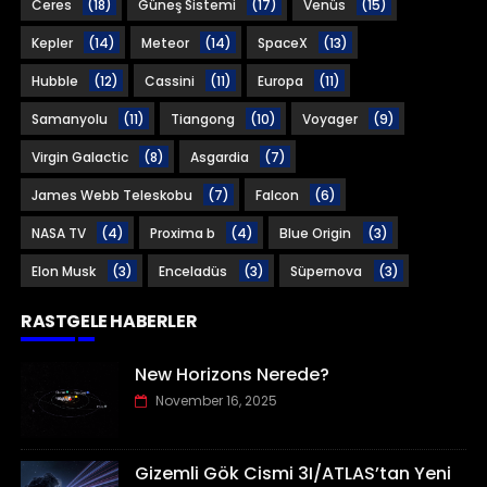
Ceres
(18)
Güneş Sistemi
(17)
Venüs
(15)
Kepler
(14)
Meteor
(14)
SpaceX
(13)
Hubble
(12)
Cassini
(11)
Europa
(11)
Samanyolu
(11)
Tiangong
(10)
Voyager
(9)
Virgin Galactic
(8)
Asgardia
(7)
James Webb Teleskobu
(7)
Falcon
(6)
NASA TV
(4)
Proxima b
(4)
Blue Origin
(3)
Elon Musk
(3)
Enceladüs
(3)
Süpernova
(3)
RASTGELE HABERLER
New Horizons Nerede?
November 16, 2025
Gizemli Gök Cismi 3I/ATLAS’tan Yeni