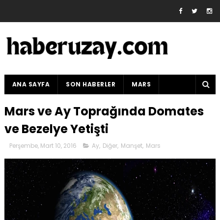
ANA SAYFA
SON HABERLER
MARS
Mars ve Ay Toprağında Domates
ve Bezelye Yetişti
Perşembe, Mart 10, 2016
Ay
,
Diğer
,
Manşet
,
Mars