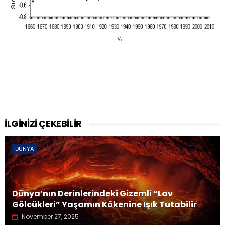
İLGİNİZİ ÇEKEBİLİR
DÜNYA
Dünya’nın Derinlerindeki Gizemli “Lav
Gölcükleri” Yaşamın Kökenine Işık Tutabilir
November 27, 2025