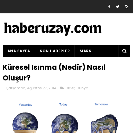
ANA SAYFA
SON HABERLER
MARS
Küresel Isınma (Nedir) Nasıl
Oluşur?
Çarşamba, Ağustos 27, 2014
Diğer
,
Dünya