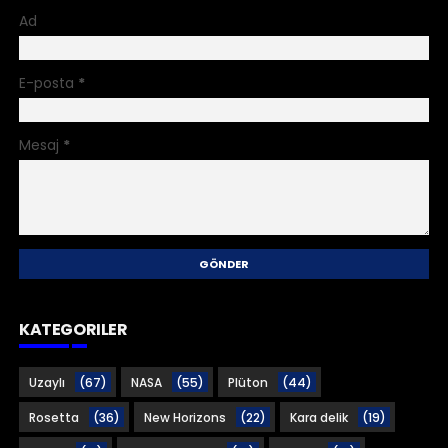
Ad
E-posta
*
Mesaj
*
KATEGORILER
Uzaylı
(67)
NASA
(55)
Plüton
(44)
Rosetta
(36)
New Horizons
(22)
Kara delik
(19)