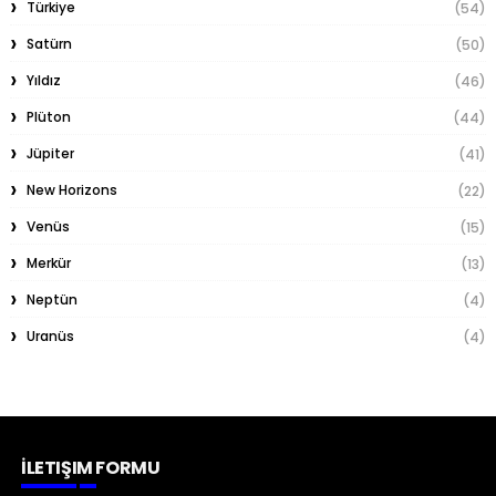
Türkiye
(54)
Satürn
(50)
Yıldız
(46)
Plüton
(44)
Jüpiter
(41)
New Horizons
(22)
Venüs
(15)
Merkür
(13)
Neptün
(4)
Uranüs
(4)
İLETIŞIM FORMU