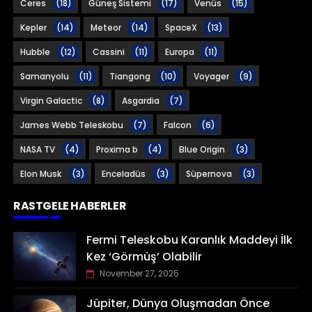
Ceres
(18)
Güneş Sistemi
(17)
Venüs
(15)
Kepler
(14)
Meteor
(14)
SpaceX
(13)
Hubble
(12)
Cassini
(11)
Europa
(11)
Samanyolu
(11)
Tiangong
(10)
Voyager
(9)
Virgin Galactic
(8)
Asgardia
(7)
James Webb Teleskobu
(7)
Falcon
(6)
NASA TV
(4)
Proxima b
(4)
Blue Origin
(3)
Elon Musk
(3)
Enceladüs
(3)
Süpernova
(3)
RASTGELE HABERLER
Fermi Teleskobu Karanlık Maddeyi İlk
Kez ‘Görmüş’ Olabilir
November 27, 2025
Jüpiter, Dünya Oluşmadan Önce