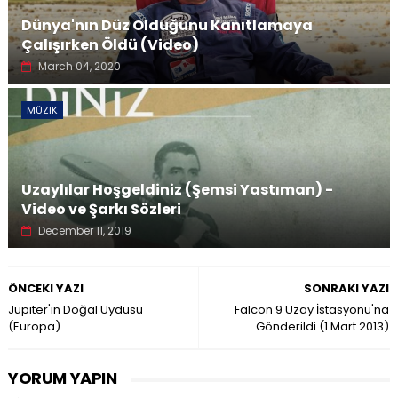
Dünya'nın Düz Olduğunu Kanıtlamaya
Çalışırken Öldü (Video)
March 04, 2020
MÜZIK
Uzaylılar Hoşgeldiniz (Şemsi Yastıman) -
Video ve Şarkı Sözleri
December 11, 2019
ÖNCEKI YAZI
SONRAKI YAZI
Jüpiter'in Doğal Uydusu
Falcon 9 Uzay İstasyonu'na
(Europa)
Gönderildi (1 Mart 2013)
YORUM YAPIN