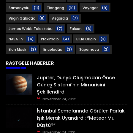
Samanyolu
(11)
Tiangong
(10)
Voyager
(9)
Virgin Galactic
(8)
Asgardia
(7)
James Webb Teleskobu
(7)
Falcon
(6)
NASA TV
(4)
Proxima b
(4)
Blue Origin
(3)
Elon Musk
(3)
Enceladüs
(3)
Süpernova
(3)
RASTGELE HABERLER
Jüpiter, Dünya Oluşmadan Önce
Güneş Sistemi’nin Mimarisini
Şekillendirdi
November 24, 2025
İstanbul Semalarında Görülen Parlak
Işık Merak Uyandırdı: “Meteor Mu
Düştü?”
November 24, 2025