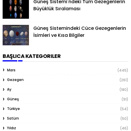
Güneş Sistemi'ndeki Tüm Gezegenlerin
Büyüklük Sıralaması
Güneş Sistemindeki Cüce Gezegenlerin
İsimleri ve Kısa Bilgiler
BAŞLICA KATEGORILER
Mars
(445)
Gezegen
(261)
Ay
(180)
Güneş
(91)
Türkiye
(54)
Satürn
(50)
Yıldız
(46)