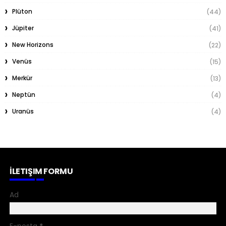
Plüton
(44)
Jüpiter
(41)
New Horizons
(22)
Venüs
(15)
Merkür
(13)
Neptün
(4)
Uranüs
(4)
İLETIŞIM FORMU
Ad
E-posta
*