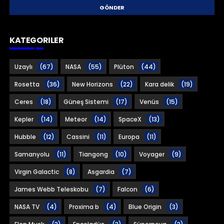
KATEGORILER
Uzaylı
(67)
NASA
(55)
Plüton
(44)
Rosetta
(36)
New Horizons
(22)
Kara delik
(19)
Ceres
(18)
Güneş Sistemi
(17)
Venüs
(15)
Kepler
(14)
Meteor
(14)
SpaceX
(13)
Hubble
(12)
Cassini
(11)
Europa
(11)
Samanyolu
(11)
Tiangong
(10)
Voyager
(9)
Virgin Galactic
(8)
Asgardia
(7)
James Webb Teleskobu
(7)
Falcon
(6)
NASA TV
(4)
Proxima b
(4)
Blue Origin
(3)