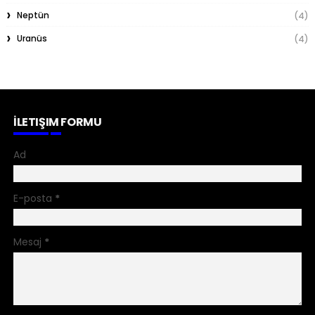
Neptün
(4)
Uranüs
(4)
İLETIŞIM FORMU
Ad
E-posta
*
Mesaj
*