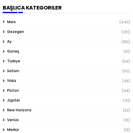
BAŞLICA KATEGORILER
Mars
(445)
Gezegen
(261)
Ay
(180)
Güneş
(91)
Türkiye
(54)
Satürn
(50)
Yıldız
(46)
Plüton
(44)
Jüpiter
(41)
New Horizons
(22)
Venüs
(15)
Merkür
(13)