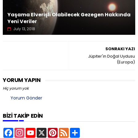
Yaşama Elverişli Olabilecek Gezegen Hakkında
Yeni Veriler
July 13, 2018
SONRAKI YAZI
Jüpiter'in Doğal Uydusu
(Europa)
YORUM YAPIN
Hiç yorum yok
Yorum Gönder
BİZİ TAKİP EDİN
F
I
Y
X
P
F
S
a
n
o
i
e
u