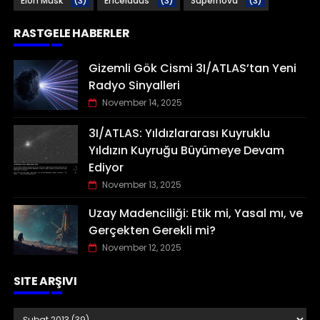
Elon Musk
(3)
Enceladüs
(3)
Süpernova
(3)
RASTGELE HABERLER
Gizemli Gök Cismi 3I/ATLAS’tan Yeni
Radyo Sinyalleri
November 14, 2025
3I/ATLAS: Yıldızlararası Kuyruklu
Yıldızın Kuyruğu Büyümeye Devam
Ediyor
November 13, 2025
Uzay Madenciliği: Etik mi, Yasal mı, ve
Gerçekten Gerekli mi?
November 12, 2025
SITE ARŞIVI